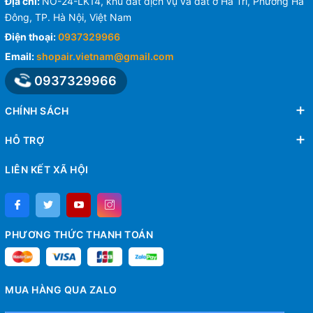
Địa chỉ:
NO-24-LK14, khu đất dịch vụ và đất ở Hà Trì, Phường Hà
Đông, TP. Hà Nội, Việt Nam
Điện thoại:
0937329966
Email:
shopair.vietnam@gmail.com
0937329966
CHÍNH SÁCH
HỖ TRỢ
LIÊN KẾT XÃ HỘI
PHƯƠNG THỨC THANH TOÁN
MUA HÀNG QUA ZALO