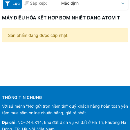
Sắp xếp:
Mặc định
Lọc
MÁY ĐIỀU HÒA KẾT HỢP BƠM NHIÊT DẠNG ATOM T
Sản phẩm đang được cập nhật.
THÔNG TIN CHUNG
Với sứ mệnh "Nơi gửi trọn niềm tin" quý khách hàng hoàn toàn yên
tâm mua sắm online chuẩn hãng, giá rẻ nhất.
Địa chỉ:
NO-24-LK14, khu đất dịch vụ và đất ở Hà Trì, Phường Hà
Đông, TP. Hà Nội, Việt Nam