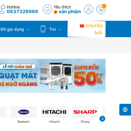
Hotline
Yêu thích
0937329966
sản phẩm
0
KHUYẾN
Đồ gia dụng
Tivi
MÃI
Reetech
Hitachi
Sharp
Samsung