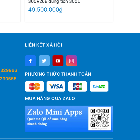
300R26E dung tích 300L
49.500.000₫
LIÊN KẾT XÃ HỘI
7329966
PHƯƠNG THỨC THANH TOÁN
230555
MUA HÀNG QUA ZALO