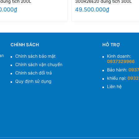
200R26 dung tích 200L
300R26E20 dung tích 300L
0.000₫
49.500.000₫
CHÍNH SÁCH
HỖ TRỢ
àn
Chính sách bảo mật
Kinh doanh:
0937329966
Chính sách vận chuyển
Bảo hành:
093
Chính sách đổi trả
khiếu nại:
0932
Quy định sử dụng
Liên hệ