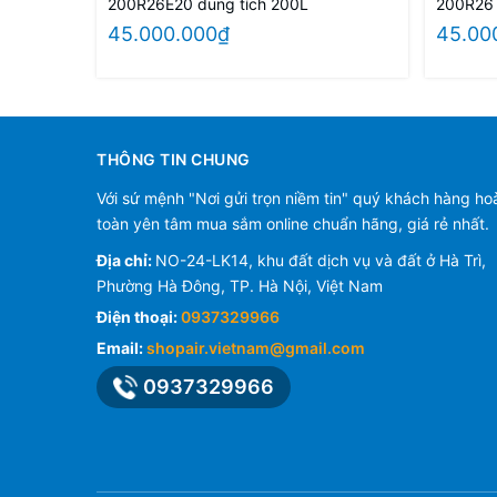
200R26E20 dung tích 200L
45.000.000₫
45.00
THÔNG TIN CHUNG
Với sứ mệnh "Nơi gửi trọn niềm tin" quý khách hàng ho
toàn yên tâm mua sắm online chuẩn hãng, giá rẻ nhất.
Địa chỉ:
NO-24-LK14, khu đất dịch vụ và đất ở Hà Trì,
Phường Hà Đông, TP. Hà Nội, Việt Nam
Điện thoại:
0937329966
Email:
shopair.vietnam@gmail.com
0937329966