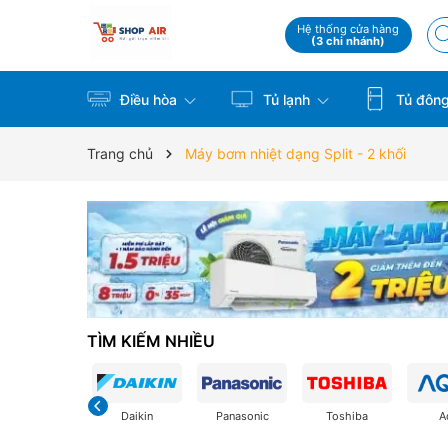
Hệ thống cửa hàng
(3 chi nhánh)
Điều hòa
Tủ lạnh
Tủ đôn
Trang chủ
Máy bơm nhiệt dạng Split - 2 khối
TÌM KIẾM NHIỀU
Daikin
Panasonic
Toshiba
A