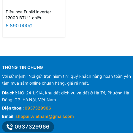
Điều hòa Funiki inverter
12000 BTU 1 chiều
HIC12TMU
5.890.000₫
THÔNG TIN CHUNG
Với sứ mệnh "Nơi gửi trọn niềm tin" quý khách hàng hoàn toàn yên
tâm mua sắm online chuẩn hãng, giá rẻ nhất.
Địa chỉ:
NO-24-LK14, khu đất dịch vụ và đất ở Hà Trì, Phường Hà
Đông, TP. Hà Nội, Việt Nam
Điện thoại:
0937329966
Email:
shopair.vietnam@gmail.com
0937329966