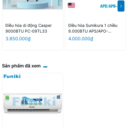
Điều hòa di động Casper
Điều hòa Sumikura 1 chiều
9000BTU PC-09TL33
9.000BTU APS/APO-
092/Morandi
3.850.000₫
4.000.000₫
Sản phẩm đã xem