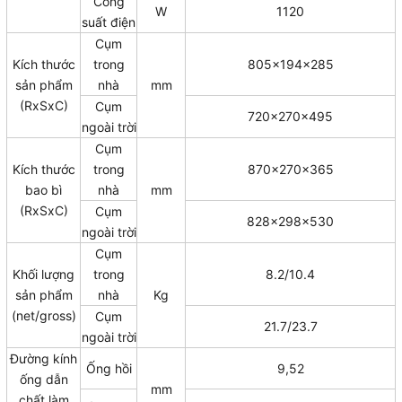
Công
W
1120
suất điện
Cụm
Kích thước
trong
805x194x285
sản phẩm
nhà
mm
(RxSxC)
Cụm
720x270x495
ngoài trời
Cụm
Kích thước
trong
870x270x365
bao bì
nhà
mm
(RxSxC)
Cụm
828x298x530
ngoài trời
Cụm
Khối lượng
trong
8.2/10.4
sản phẩm
nhà
Kg
(net/gross)
Cụm
21.7/23.7
ngoài trời
Đường kính
Ống hồi
9,52
ống dẫn
mm
chất làm