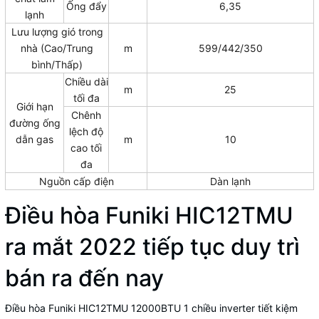
Ống đẩy
6,35
lạnh
Lưu lượng gió trong
nhà (Cao/Trung
m
599/442/350
bình/Thấp)
Chiều dài
m
25
tối đa
Giới hạn
Chênh
đường ống
lệch độ
dẫn gas
m
10
cao tối
đa
Nguồn cấp điện
Dàn lạnh
Điều hòa Funiki HIC12TMU
ra mắt 2022 tiếp tục duy trì
bán ra đến nay
Điều hòa Funiki HIC12TMU
12000BTU 1 chiều inverter tiết kiệm