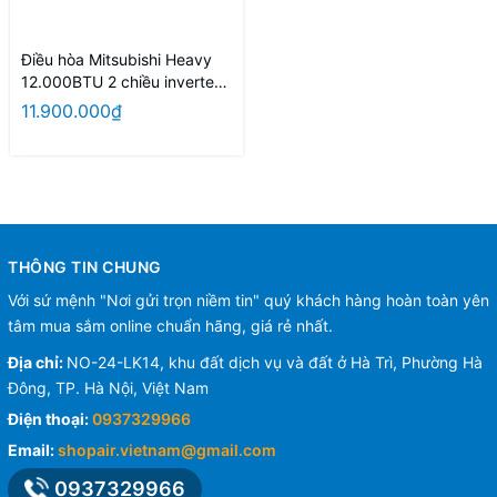
Điều hòa Mitsubishi Heavy
12.000BTU 2 chiều inverter
SRK/SRC35ZSPS-W5
11.900.000₫
THÔNG TIN CHUNG
Với sứ mệnh "Nơi gửi trọn niềm tin" quý khách hàng hoàn toàn yên
tâm mua sắm online chuẩn hãng, giá rẻ nhất.
Địa chỉ:
NO-24-LK14, khu đất dịch vụ và đất ở Hà Trì, Phường Hà
Đông, TP. Hà Nội, Việt Nam
Điện thoại:
0937329966
Email:
shopair.vietnam@gmail.com
0937329966