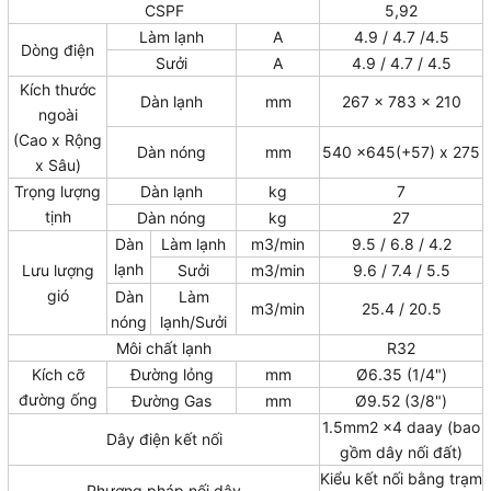
CSPF
5,92
Làm lạnh
A
4.9 / 4.7 /4.5
Dòng điện
Sưởi
A
4.9 / 4.7 / 4.5
Kích thước
Dàn lạnh
mm
267 x 783 x 210
ngoài
(Cao x Rộng
Dàn nóng
mm
540 x645(+57) x 275
x Sâu)
Trọng lượng
Dàn lạnh
kg
7
tịnh
Dàn nóng
kg
27
Dàn
Làm lạnh
m3/min
9.5 / 6.8 / 4.2
lạnh
Lưu lượng
Sưởi
m3/min
9.6 / 7.4 / 5.5
gió
Dàn
Làm
m3/min
25.4 / 20.5
nóng
lạnh/Sưởi
Môi chất lạnh
R32
Kích cỡ
Đường lỏng
mm
Ø6.35 (1/4")
đường ống
Đường Gas
mm
Ø9.52 (3/8")
1.5mm2 x4 daay (bao
Dây điện kết nối
gồm dây nối đất)
Kiểu kết nối bằng trạm
Phương pháp nối dây