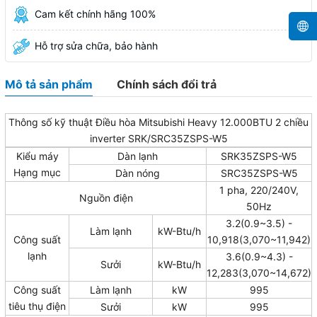
Cam kết chính hãng 100%
Hỗ trợ sửa chữa, bảo hành
Mô tả sản phẩm
Chính sách đổi trả
Thông số kỹ thuật Điều hòa Mitsubishi Heavy 12.000BTU 2 chiều
inverter SRK/SRC35ZSPS-W5
Kiểu máy
Dàn lạnh
SRK35ZSPS-W5
Hạng mục
Dàn nóng
SRC35ZSPS-W5
1 pha, 220/240V,
Nguồn điện
50Hz
3.2(0.9~3.5) -
Làm lạnh
kW-Btu/h
Công suất
10,918(3,070~11,942)
lạnh
3.6(0.9~4.3) -
Sưởi
kW-Btu/h
12,283(3,070~14,672)
Công suất
Làm lạnh
kW
995
tiêu thụ điện
Sưởi
kW
995