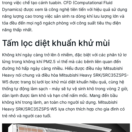
trong việc chế tạo cánh tuabin. CFD (Computational Fluid
Dynamics) được xem là công nghệ tiên tiến với hiệu quả sử dụng
năng lượng cao trong việc sản sinh ra dòng khí lưu lượng lớn và
tỏa đều đến mọi ngõ ngách phòng với công suất tiêu thụ điện
năng thấp nhất.
Tấm lọc diệt khuẩn khử mùi
Không khí ngày càng trở lên ô nhiễm, đặc biệt với các phân tử lơ
lửng trong không khí PM2.5 vì thế mà các bênh liên quan đến
đường hô hấp ngày càng nhiều. Hiểu được điều này Mitsubishi
Heavy nói chung và điều hòa Mitsubishi Heavy SRK/SRC35ZSPS-
W5
được trang bị
lưới lọc khử mùi diệt khuẩn
hiệu quả, cùng hệ
thống
tự động làm sạch - máy sẽ tự vệ sinh khô trong vòng 2 giờ,
dàn lạnh được làm khô và hạn chế nấm mốc. Mang đến bầu
không khí trong lành, an toàn cho người sử dụng. Mitsubishi
Heavy SRK/SRC35ZSPS-W5 lựa chọn thích hợp cho gia đình có
trẻ nhỏ và người cao tuổi.