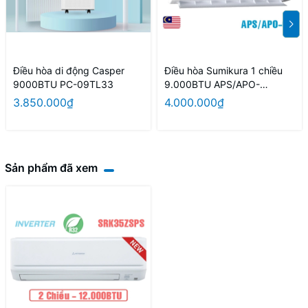
Điều hòa di động Casper
Điều hòa Sumikura 1 chiều
9000BTU PC-09TL33
9.000BTU APS/APO-
092/Morandi
3.850.000₫
4.000.000₫
Sản phẩm đã xem