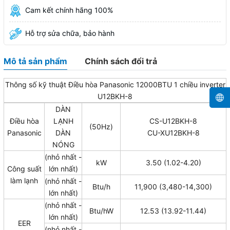
Cam kết chính hãng 100%
Hỗ trợ sửa chữa, bảo hành
Mô tả sản phẩm
Chính sách đổi trả
Thông số kỹ thuật Điều hòa Panasonic 12000BTU 1 chiều inverter
U12BKH-8
DÀN
Điều hòa
LẠNH
CS-U12BKH-8
(50Hz)
Panasonic
DÀN
CU-XU12BKH-8
NÓNG
(nhỏ nhất -
kW
3.50 (1.02-4.20)
Công suất
lớn nhất)
làm lạnh
(nhỏ nhất -
Btu/h
11,900 (3,480-14,300)
lớn nhất)
(nhỏ nhất -
Btu/hW
12.53 (13.92-11.44)
lớn nhất)
EER
(nhỏ nhất -