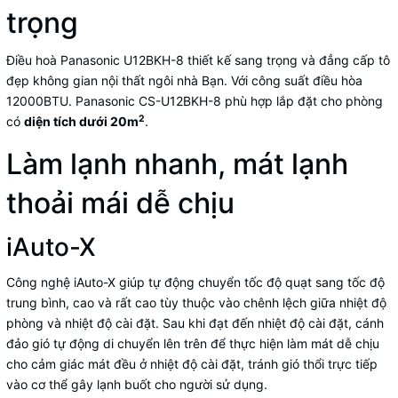
trọng
Điều hoà Panasonic U12BKH-8 thiết kế sang trọng và đẳng cấp tô
đẹp không gian nội thất ngôi nhà Bạn. V
ới công suất
điều hòa
12000BTU
. Pan
asonic CS-U12BKH-8 phù hợp lắp đặt cho phòng
2
có
diện tích dưới 20m
.
Làm lạnh nhanh, mát lạnh
thoải mái dễ chịu
iAuto-X
Công nghệ iAuto-X giúp tự động chuyển tốc độ quạt sang tốc độ
trung bình, cao và rất cao tùy thuộc vào chênh lệch giữa nhiệt độ
phòng và nhiệt độ cài đặt. Sau khi đạt đến nhiệt độ cài đặt, cánh
đảo gió tự động di chuyển lên trên để thực hiện làm mát dễ chịu
cho cảm giác mát đều ở nhiệt độ cài đặt, tránh gió thổi trực tiếp
vào cơ thể gây lạnh buốt cho người sử dụng.