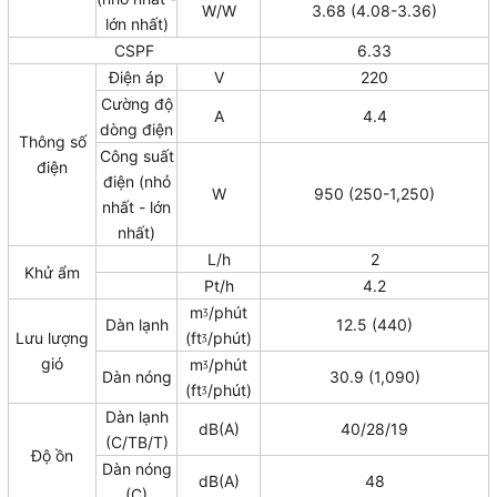
W/W
3.68 (4.08-3.36)
lớn nhất)
CSPF
6.33
Điện áp
V
220
Cường độ
A
4.4
dòng điện
Thông số
Công suất
điện
điện (nhỏ
W
950 (250-1,250)
nhất - lớn
nhất)
L/h
2
Khử ẩm
Pt/h
4.2
mᶾ/phút
Dàn lạnh
12.5 (440)
Lưu lượng
(ftᶾ/phút)
gió
mᶾ/phút
Dàn nóng
30.9 (1,090)
(ftᶾ/phút)
Dàn lạnh
dB(A)
40/28/19
(C/TB/T)
Độ ồn
Dàn nóng
dB(A)
48
(C)