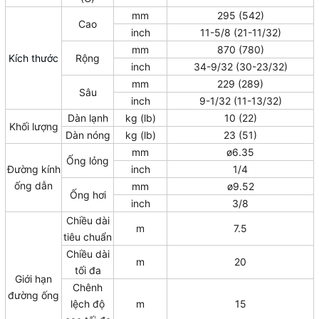
mm
295 (542)
Cao
inch
11-5/8 (21-11/32)
mm
870 (780)
Kích thước
Rộng
inch
34-9/32 (30-23/32)
mm
229 (289)
Sâu
inch
9-1/32 (11-13/32)
Dàn lạnh
kg (lb)
10 (22)
Khối lượng
Dàn nóng
kg (lb)
23 (51)
mm
ø6.35
Ống lỏng
Đường kính
inch
1/4
ống dẫn
mm
ø9.52
Ống hơi
inch
3/8
Chiều dài
m
7.5
tiêu chuẩn
Chiều dài
m
20
tối đa
Giới hạn
Chênh
đường ống
lệch độ
m
15