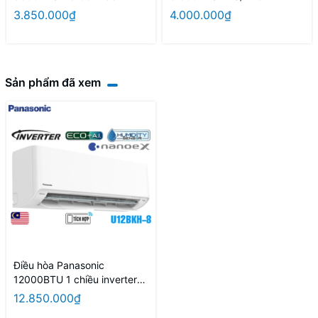
092/Morandi
3.850.000₫
4.000.000₫
Sản phẩm đã xem
Điều hòa Panasonic
12000BTU 1 chiều inverter
U12BKH-8
12.850.000₫