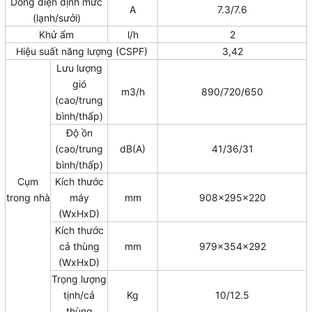
Dòng điện định mức
A
7.3/7.6
(lạnh/sưởi)
Khử ẩm
l/h
2
Hiệu suất năng lượng (CSPF)
3,42
Lưu lượng
gió
m3/h
890/720/650
(cao/trung
bình/thấp)
Độ ồn
(cao/trung
dB(A)
41/36/31
bình/thấp)
Cụm
Kích thước
trong nhà
máy
mm
908x295x220
(WxHxD)
Kích thước
cả thùng
mm
979x354x292
(WxHxD)
Trọng lượng
tịnh/cả
Kg
10/12.5
thùng