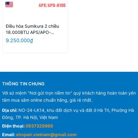
Điều hòa Sumikura 2 chiều
18.000BTU APS/APO-
H180/Morandi
9.250.000₫
THÔNG TIN CHUNG
Với sứ mệnh "Nơi gửi trọn niềm tin" quý khách hàng hoàn toàn yên
tâm mua sắm online chuẩn hãng, giá rẻ nhất.
Địa chỉ:
NO-24-LK14, khu đất dịch vụ và đất ở Hà Trì, Phường Hà
Đông, TP. Hà Nội, Việt Nam
Điện thoại:
0937329966
Email:
shopair.vietnam@gmail.com