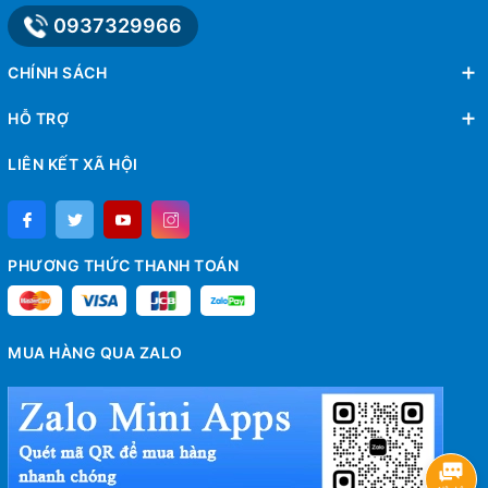
0937329966
CHÍNH SÁCH
HỖ TRỢ
LIÊN KẾT XÃ HỘI
PHƯƠNG THỨC THANH TOÁN
MUA HÀNG QUA ZALO