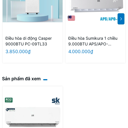
Điều hòa di động Casper
Điều hòa Sumikura 1 chiều
9000BTU PC-09TL33
9.000BTU APS/APO-
092/Morandi
3.850.000₫
4.000.000₫
Sản phẩm đã xem