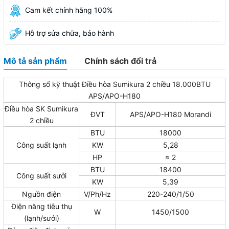
Cam kết chính hãng 100%
Hỗ trợ sửa chữa, bảo hành
Mô tả sản phẩm
Chính sách đổi trả
Thông số kỹ thuật Điều hòa Sumikura 2 chiều 18.000BTU
APS/APO-H180
Điều hòa SK Sumikura
ĐVT
APS/APO-H180 Morandi
2 chiều
BTU
18000
Công suất lạnh
KW
5,28
HP
≈ 2
BTU
18400
Công suất sưởi
KW
5,39
Nguồn điện
V/Ph/Hz
220-240/1/50
Điện năng tiêu thụ
W
1450/1500
(lạnh/sưởi)