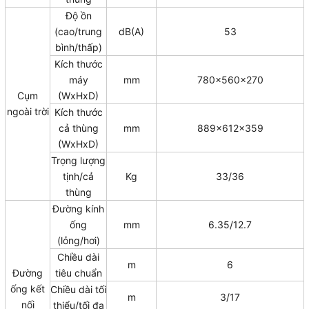
Độ ồn
(cao/trung
dB(A)
53
bình/thấp)
Kích thước
máy
mm
780x560x270
Cụm
(WxHxD)
ngoài trời
Kích thước
cả thùng
mm
889x612x359
(WxHxD)
Trọng lượng
tịnh/cả
Kg
33/36
thùng
Đường kính
ống
mm
6.35/12.7
(lỏng/hơi)
Chiều dài
m
6
Đường
tiêu chuẩn
ống kết
Chiều dài tối
m
3/17
nối
thiểu/tối đa