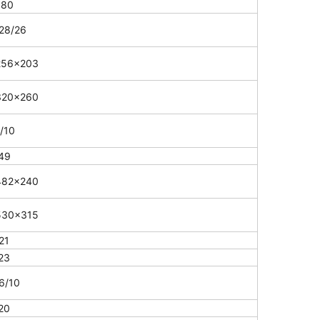
580
28/26
256×203
320×260
/10
49
482×240
530×315
21
23
6/10
20