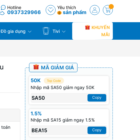
Hotline
Yêu thích
0937329966
sản phẩm
0
KHUYẾN
Đồ gia dụng
Tivi
MÃI
ều
MÃ GIẢM GIÁ
50K
Top Code
Nhập mã SA50 giảm ngay 50K
SA50
Copy
1.5%
Nhập mã SA15 giảm ngay 1.5%
 toán
BEA15
Copy