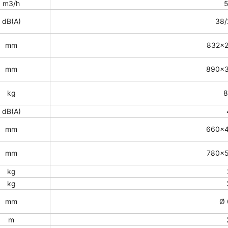
m3/h
dB(A)
38/
mm
832×
mm
890×
kg
8
dB(A)
mm
660×
mm
780×
kg
kg
mm
Ø 
m