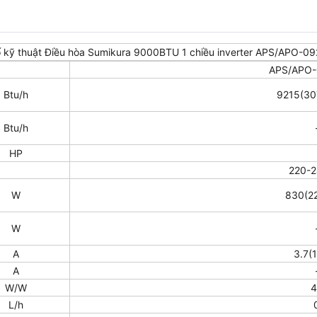
 kỹ thuật Điều hòa Sumikura 9000BTU 1 chiều inverter APS/APO-
APS/APO
Btu/h
9215(30
Btu/h
HP
220-2
W
830(2
W
A
3.7(1
A
W/W
4
L/h