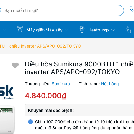
g
Máy giặt-Máy sấy
Heatpump
TU 1 chiều inverter APS/APO-092/TOKYO
Điều hòa Sumikura 9000BTU 1 chi
inverter APS/APO-092/TOKYO
Thương hiệu:
Sumikura
|
Tình trạng:
Hết hàng
4.840.000₫
Khuyến mãi đặc biệt !!!
Giảm 100,000đ cho đơn hàng từ 10 triệu khi thanh
1
quét mã SmartPay QR bằng ứng dụng ngân hàng