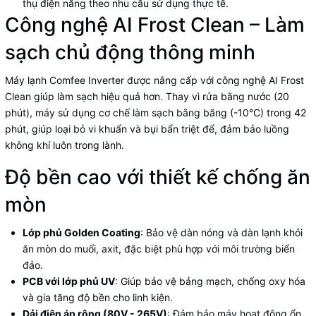
thụ điện năng theo nhu cầu sử dụng thực tế.
Công nghệ AI Frost Clean – Làm
sạch chủ động thông minh
Máy lạnh
Comfee Inverter được nâng cấp với công nghệ AI Frost
Clean giúp làm sạch hiệu quả hơn. Thay vì rửa bằng nước (20
phút), máy sử dụng cơ chế làm sạch bằng băng (-10°C) trong 42
phút, giúp loại bỏ vi khuẩn và bụi bẩn triệt để, đảm bảo luồng
không khí luôn trong lành.
Độ bền cao với thiết kế chống ăn
mòn
Lớp phủ Golden Coating
: Bảo vệ dàn nóng và dàn lạnh khỏi
ăn mòn do muối, axit, đặc biệt phù hợp với môi trường biển
đảo.
PCB với lớp phủ UV
: Giúp bảo vệ bảng mạch, chống oxy hóa
và gia tăng độ bền cho linh kiện.
Dải điện áp rộng (80V - 265V)
: Đảm bảo máy hoạt động ổn