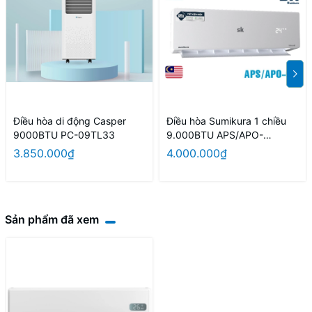
Điều hòa di động Casper
Điều hòa Sumikura 1 chiều
9000BTU PC-09TL33
9.000BTU APS/APO-
092/Morandi
3.850.000₫
4.000.000₫
Sản phẩm đã xem