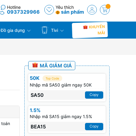
Hotline
Yêu thích
0937329966
sản phẩm
0
KHUYẾN
Đồ gia dụng
Tivi
MÃI
MÃ GIẢM GIÁ
50K
Top Code
Nhập mã SA50 giảm ngay 50K
SA50
Copy
1.5%
Nhập mã SA15 giảm ngay 1.5%
 toán
BEA15
Copy