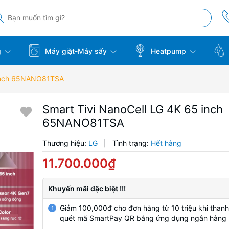
g
Máy giặt-Máy sấy
Heatpump
 inch 65NANO81TSA
Smart Tivi NanoCell LG 4K 65 inch
65NANO81TSA
Thương hiệu:
LG
|
Tình trạng:
Hết hàng
11.700.000₫
Khuyến mãi đặc biệt !!!
Giảm 100,000đ cho đơn hàng từ 10 triệu khi thanh
1
quét mã SmartPay QR bằng ứng dụng ngân hàng