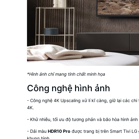
*Hình ảnh chỉ mang tính chất minh họa
Công nghệ hình ảnh
-
Công nghệ 4K Upscaling
xử lí kĩ càng, giữ lại các c
4K.
- Khử nhiễu, tối ưu độ tương phản và bão hòa hình ảnh m
- Dải màu
HDR10 Pro
được trang bị trên
Smart Tivi LG
khung hình.