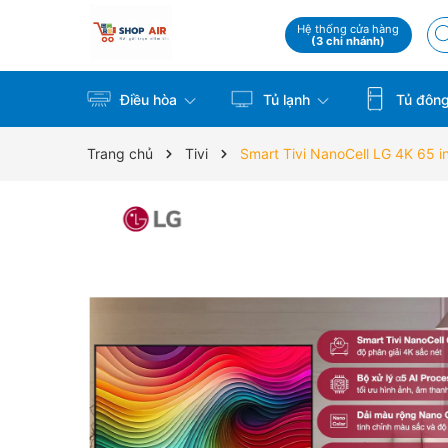
Hệ thống cửa hàng
(3 chi nhánh)
Điều hòa
Tủ lạnh
Tủ đôn
Trang chủ
Tivi
Smart Tivi NanoCell LG 4K 65