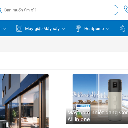
g
Máy giặt-Máy sấy
Heatpump
Máy bơm nhiệt dạng Co
All in one