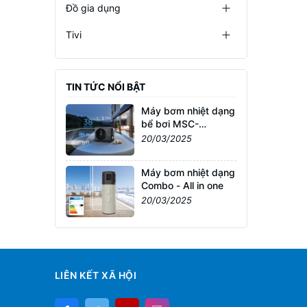
Đồ gia dụng
Tivi
TIN TỨC NỔI BẬT
Máy bơm nhiệt dạng
bể bơi MSC-
70D2N8-A
20/03/2025
Máy bơm nhiệt dạng
Combo - All in one
20/03/2025
LIÊN KẾT XÃ HỘI