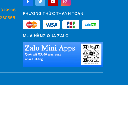
7329966
PHƯƠNG THỨC THANH TOÁN
230555
MUA HÀNG QUA ZALO