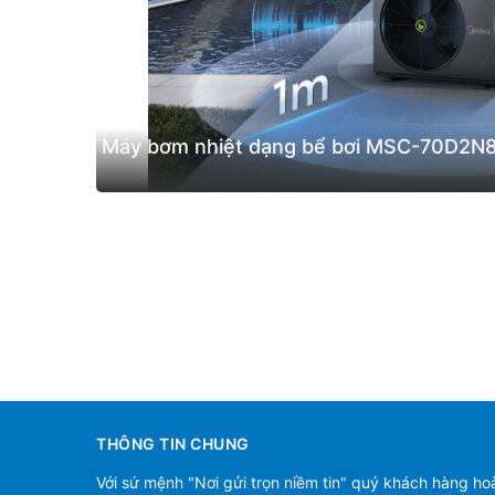
Máy bơm nhiệt dạng bể bơi MSC-70D2N
THÔNG TIN CHUNG
Với sứ mệnh "Nơi gửi trọn niềm tin" quý khách hàng ho