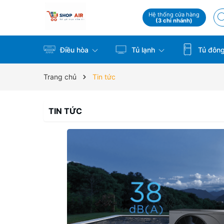
Hệ thống cửa hàng
(3 chi nhánh)
Điều hòa
Tủ lạnh
Tủ đôn
Trang chủ
Tin tức
TIN TỨC