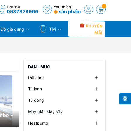
Hotline
Yêu thích
0937329966
sản phẩm
0
KHUYẾN
Đồ gia dụng
Tivi
MÃI
DANH MỤC
Điều hòa
Tủ lạnh
Tủ đông
Máy giặt-Máy sấy
mbo -
Heatpump