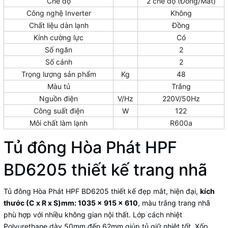
Chế độ
2 chế độ (Đông/Mát)
Công nghệ Inverter
Không
Chất liệu dàn lạnh
Đồng
Kính cường lực
Có
Số ngăn
2
Số cánh
2
Trọng lượng sản phẩm
Kg
48
Màu tủ
Trắng
Nguồn điện
V/Hz
220V/50Hz
Công suất điện
W
122
Môi chất làm lạnh
R600a
Tủ đông Hòa Phát HPF
BD6205 thiết kế trang nhã
Tủ đông Hòa Phát
HPF BD6205 thiết kế đẹp mắt, hiện đại,
kích
thước (C x R x S)mm: 1035 x 915 x 610
, màu trắng trang nhã
phù hợp với nhiều không gian nội thất. Lớp cách nhiệt
Polyurethane dày 50mm đến 62mm giúp tủ giữ nhiệt tốt. Xốp