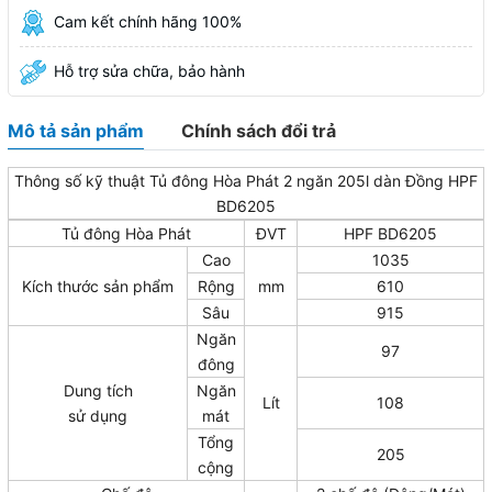
Cam kết chính hãng 100%
Hỗ trợ sửa chữa, bảo hành
Mô tả sản phẩm
Chính sách đổi trả
Thông số kỹ thuật Tủ đông Hòa Phát 2 ngăn 205l dàn Đồng HPF
BD6205
Tủ đông Hòa Phát
ĐVT
HPF BD6205
Cao
1035
Kích thước sản phẩm
Rộng
mm
610
Sâu
915
Ngăn
97
đông
Dung tích
Ngăn
Lít
108
sử dụng
mát
Tổng
205
cộng