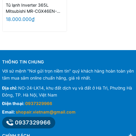
Tủ lạnh Inverter 365L
Mitsubishi MR-CGX46EN-
GBR-V (Màu nâu)
18.000.000₫
THÔNG TIN CHUNG
Với sứ mệnh "Nơi gửi trọn niềm tin" quý khách hàng hoàn toàn yên
tâm mua sắm online chuẩn hãng, giá rẻ nhất.
Địa chỉ:
NO-24-LK14, khu đất dịch vụ và đất ở Hà Trì, Phường Hà
Đông, TP. Hà Nội, Việt Nam
Điện thoại:
0937329966
Email:
shopair.vietnam@gmail.com
0937329966
CHÍNH SÁCH