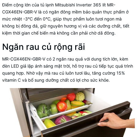
Điểm cộng lớn của tủ lạnh Mitsubishi Inverter 365 lít MR-
CGX46EN-GBR-V là có ngăn đông mềm bảo quản thực phẩm ở
mức nhiệt -3°C đến 0°C, giúp thực phẩm luôn tươi ngon mà
không bị đông đá, giữ nguyên hương vị và các dưỡng chất, tiết
kiệm thời gian chế biến mà không cần phải chờ dã đông.
Ngăn rau củ rộng rãi
MR-CGX46EN-GBR-V có 2 ngăn rau quả với dung tích lớn, kèm
đèn LED giả lập ánh sáng mặt trời, hỗ trợ rau củ tiếp tục quá trình
quang hợp. Nhờ vậy mà rau củ luôn tươi lâu, tăng cường 15%
vitamin C và bổ sung dưỡng chất có lợi cho sức khỏe.