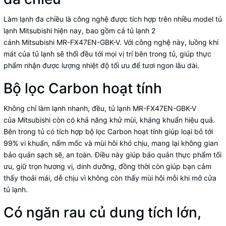
Làm lạnh đa chiều là công nghệ được tích hợp trên nhiều model
tủ
lạnh Mitsubishi
hiện nay, bao gồm cả tủ lạnh 2
cánh Mitsubishi MR-FX47EN-GBK-V. Với công nghệ này, luồng khí
mát của tủ lạnh sẽ thổi đều tới mọi vị trí bên trong tủ, giúp thực
phẩm nhận được lượng nhiệt độ tối ưu để tươi ngon lâu dài.
Bộ lọc Carbon hoạt tính
Không chỉ làm lạnh nhanh, đều, tủ lạnh MR-FX47EN-GBK-V
của Mitsubishi còn có khả năng khử mùi, kháng khuẩn hiệu quả.
Bên trong tủ có tích hợp bộ lọc Carbon hoạt tính giúp loại bỏ tới
99% vi khuẩn, nấm mốc và mùi hôi khó chịu, mang lại không gian
bảo quản sạch sẽ, an toàn. Điều này giúp bảo quản thực phẩm tối
ưu, giữ trọn hương vị, dinh dưỡng, đồng thời còn giúp bạn cảm
thấy thoải mái, dễ chịu vì không còn thấy mùi hôi mỗi khi mở cửa
tủ lạnh.
Có ngăn rau củ dung tích lớn,