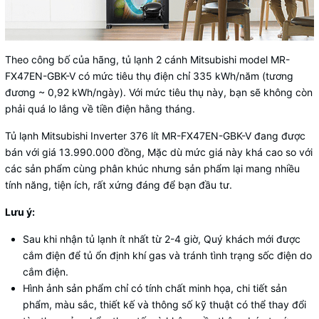
Theo công bố của hãng,
tủ lạnh 2 cánh Mitsubishi
model MR-
FX47EN-GBK-V có mức tiêu thụ điện chỉ 335 kWh/năm (tương
đương ~ 0,92 kWh/ngày). Với mức tiêu thụ này, bạn sẽ không còn
phải quá lo lắng về tiền điện hằng tháng.
Tủ lạnh Mitsubishi Inverter 376 lít MR-FX47EN-GBK-V đang được
bán với giá 13.990.000 đồng, Mặc dù mức giá này khá cao so với
các sản phẩm cùng phân khúc nhưng sản phẩm lại mang nhiều
tính năng, tiện ích, rất xứng đáng để bạn đầu tư.
Lưu ý:
Sau khi nhận tủ lạnh ít nhất từ 2-4 giờ, Quý khách mới được
cắm điện để tủ ổn định khí gas và tránh tình trạng sốc điện do
cắm điện.
Hình ảnh sản phẩm chỉ có tính chất minh họa, chi tiết sản
phẩm, màu sắc, thiết kế và thông số kỹ thuật có thể thay đổi