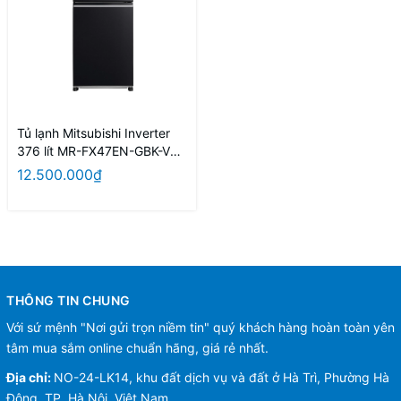
Tủ lạnh Mitsubishi Inverter
376 lít MR-FX47EN-GBK-V
(Màu đen)
12.500.000₫
THÔNG TIN CHUNG
Với sứ mệnh "Nơi gửi trọn niềm tin" quý khách hàng hoàn toàn yên
tâm mua sắm online chuẩn hãng, giá rẻ nhất.
Địa chỉ:
NO-24-LK14, khu đất dịch vụ và đất ở Hà Trì, Phường Hà
Đông, TP. Hà Nội, Việt Nam