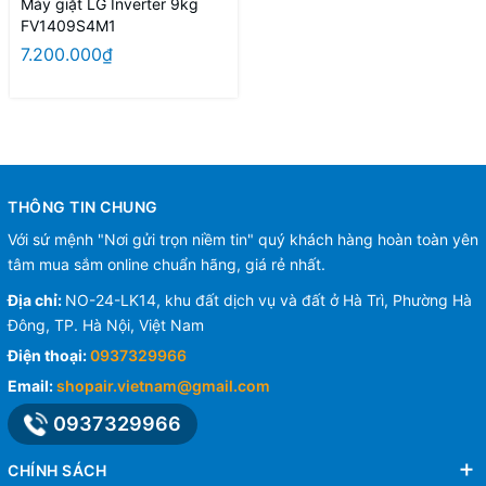
Máy giặt LG Inverter 9kg
FV1409S4M1
7.200.000₫
THÔNG TIN CHUNG
Với sứ mệnh "Nơi gửi trọn niềm tin" quý khách hàng hoàn toàn yên
tâm mua sắm online chuẩn hãng, giá rẻ nhất.
Địa chỉ:
NO-24-LK14, khu đất dịch vụ và đất ở Hà Trì, Phường Hà
Đông, TP. Hà Nội, Việt Nam
Điện thoại:
0937329966
Email:
shopair.vietnam@gmail.com
0937329966
CHÍNH SÁCH