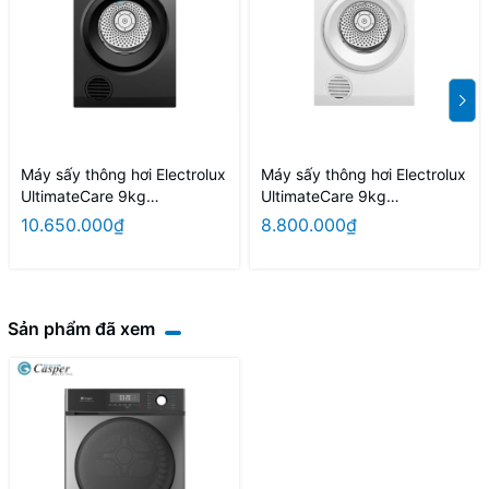
Máy sấy thông hơi Electrolux
Máy sấy thông hơi Electrolux
UltimateCare 9kg
UltimateCare 9kg
EDS904N3SC
EDV904H3WC
10.650.000₫
8.800.000₫
Sản phẩm đã xem