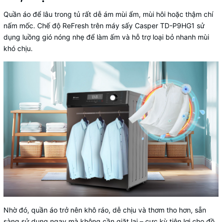
Quần áo để lâu trong tủ rất dễ ám mùi ẩm, mùi hôi hoặc thậm chí
nấm mốc. Chế độ ReFresh trên máy sấy Casper TD-P9HG1 sử
dụng luồng gió nóng nhẹ để làm ấm và hỗ trợ loại bỏ nhanh mùi
khó chịu.
Nhờ đó, quần áo trở nên khô ráo, dễ chịu và thơm tho hơn, sẵn
sàng sử dụng ngay mà không cần giặt lại – cực kỳ tiện lợi cho đồ